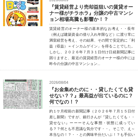
『賃貸経営より売却益狙いの賃貸オー
ナー様がチラホラ』分譲の中古マンシ
ョン相場高騰も影響か！？
賃貸経営のオーナー様の基本的なお考え・・長年
（例えば建築資金の借り入れ年限など）に渡り常に
満室経営を考え、その結果、その間で安定的に「利
益（収益）＝インカムゲイン」を得ることでした。
しかし、２０２６年７月３１日付け日経新聞記事に
因りますと、最近の賃貸経営のオーナー様の中には
昨今の分譲の中古マンション...
2026/08/04
『お金集めたのに・・貸したくても貸
せない？？』最高益が出ているのに？
何でなの！？
約１ケ月程前の新聞記事（２０２６年７月１５日付
差し新聞）ですが、銀行さんが『貸したくても・・
貸せない』ーーーそんな事態・状態に成ってい
る？？何とも不思議な気分です・・。そこで、え～
本当なの！？・・との興味半分だいぶ！？も手伝い