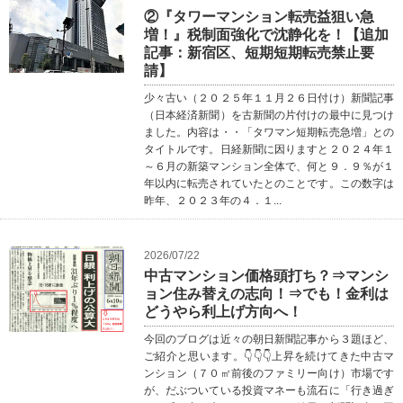
②『タワーマンション転売益狙い急
増！』税制面強化で沈静化を！【追加
記事：新宿区、短期短期転売禁止要
請】
少々古い（２０２５年１１月２６日付け）新聞記事
（日本経済新聞）を古新聞の片付けの最中に見つけ
ました。内容は・・「タワマン短期転売急増」との
タイトルです。日経新聞に因りますと２０２４年１
～６月の新築マンション全体で、何と９．９％が１
年以内に転売されていたとのことです。この数字は
昨年、２０２３年の４．１...
2026/07/22
中古マンション価格頭打ち？⇒マンシ
ョン住み替えの志向！⇒でも！金利は
どうやら利上げ方向へ！
今回のブログは近々の朝日新聞記事から３題ほど、
ご紹介と思います。👇👇👇上昇を続けてきた中古マ
ンション（７０㎡前後のファミリー向け）市場です
が、だぶついている投資マネーも流石に「行き過ぎ