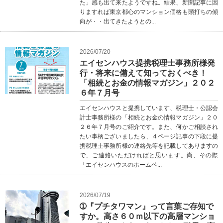
た」感も出て来たようですね。結果、新聞記事に因
りますれば東京都心のマンション価格も頭打ちの傾
向が・・出てきたようとの...
2026/07/20
エイセンハウス提携税理士事務所様発
行・将来に備えて知っておくべき！
「相続とお金の情報マガジン」２０２
６年７月号
エイセンハウスと提携しています、税理士・公認会
計士事務所様の「相続とお金の情報マガジン」２０
２６年７月号のご紹介です。また、何かご相談され
たい事柄ございましたら、４ページ記事の下段に提
携税理士事務所様の連絡先等を記載してありますの
で、ご連絡いただければと思います。尚、その際
「エイセンハウスのホームペ...
2026/07/19
➀『プチタワマン』って言葉ご存知で
すか。高さ６０ｍ以下の高層マンショ