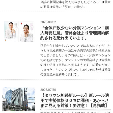
当該の新聞記事を読んでみましたところ・・■最大
の要因は銀行の「預金」の伸び...
2026/08/02
『全体戸数少ない分譲マンション！購
入時要注意』管路会社より管理契約解
約される恐れ出ています。
以前からも囁かれていたことではあるのですが、と
うとう日経新聞の一面にその内容の記事が掲載され
てしまいました。その内容とは・・分譲マンション
でのお話ですが、マンションの管理会社より管理契
約打ち切り（突然にも有るようです）の通知が来て
しまった、とのことでした。しかしその兆候は期毎
の管理契約更新時に表れて...
2026/07/30
【タワマン相続新ルール】新ルール適
用で実勢価格６０％に課税・あからさ
まに見える対策！要注意！【再掲載】