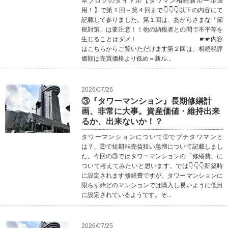
本ブログのタイトル【タワマン相続新ルール適
用！】で第１回～第４回まで👇👇👇以下の内容にて
記載して参りました。第１回は、あからさまな「節
税対策」は要注意！！他の納税者との間で不平等を
生じることはダメ！ ☛☛内容
はこちらからご覧いただけます第２回は、相続税評
価額は売買価格より低め＝新ル...
2026/07/26
③『タワーマンション』長期修繕計
画、非常に大事。資産価値・維持出来
るか、出来ないか！？
タワーマンションについて➀でプチタワマンと
は？、②で短期転売益狙い急増について記載しまし
た。今回の③ではタワーマンションの「修繕費」に
ついて考えてみたいと思います。では👇👇👇新築時
に設定されます修繕費ですが、タワーマンションに
限らず殆どのマンションでは購入し易いように低目
に設定されているようです。そ...
2026/07/25