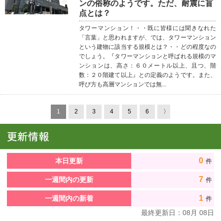
ンの俗称のようです。ただ、耐震に盲
点とは？
タワーマンション！・・既に皆様には聞きなれた
「言葉」と思われますが、では、タワーマンション
という建物に該当する規模とは？・・どの程度なの
でしょう。『タワーマンションと呼ばれる規模のマ
ンションは、高さ：６０メートル以上、且つ、階
数：２０階建て以上』との定義のようです。また、
呼び方も高層マンションでは無...
1
2
3
4
5
6
〉
0
本日更新
件
7
一週間内の更新
件
1
一週間内の新着
件
最終更新日：
08
月
08
日