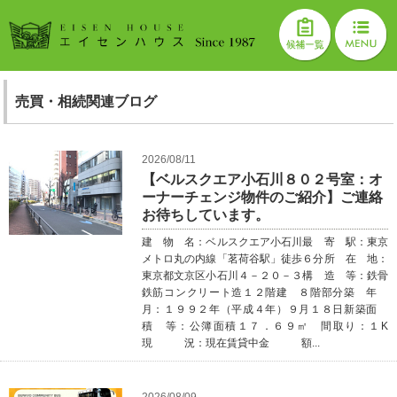
売買・相続関連ブログ
2026/08/11
【ベルスクエア小石川８０２号室：オ
ーナーチェンジ物件のご紹介】ご連絡
お待ちしています。
建 物 名：ベルスクエア小石川最 寄 駅：東京
メトロ丸の内線「茗荷谷駅」徒歩６分所 在 地：
東京都文京区小石川４－２０－３構 造 等：鉄骨
鉄筋コンクリート造１２階建 ８階部分築 年
月：１９９２年（平成４年）９月１８日新築面
積 等：公簿面積１７．６９㎡ 間取り：１K
現 況：現在賃貸中金 額...
2026/08/09