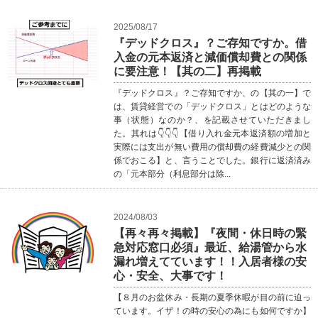
2025/08/17
『デッドクロス』？ご存知ですか。借
入金の元本返済と減価償却費との関係
に要注意！【其の二】再掲載
『デッドクロス』？ご存知ですか、の【其の一】で
は、賃貸経営での「デッドクロス」とはどのような
事（状態）なのか？、を記載させていただきまし
た。其れは👇👇👇【借り入れ金元本返済額の増加と
実際には支出が無い費用の償却費の経費減少との関
係でおこる】と、言うことでした。銀行に返済済み
の「元本部分（利息部分は除...
2024/08/03
【再々再々掲載】『夜間・休日時の緊
急対応窓口必須』最近、給湯管から水
漏れ増えてています！！入居者様の安
心・安全、大事です！
【８月のお盆休み・長期の夏季休暇が目の前に迫っ
ています。イザ！の時の安心の為にも如何ですか】