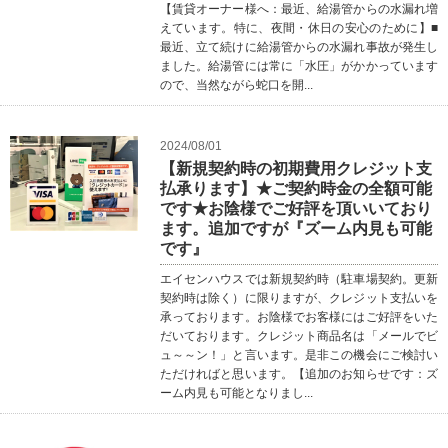
【賃貸オーナー様へ：最近、給湯管からの水漏れ増
えています。特に、夜間・休日の安心のために】■
最近、立て続けに給湯管からの水漏れ事故が発生し
ました。給湯管には常に「水圧」がかかっています
ので、当然ながら蛇口を開...
2024/08/01
【新規契約時の初期費用クレジット支
払承ります】★ご契約時金の全額可能
です★お陰様でご好評を頂いいており
ます。追加ですが『ズーム内見も可能
です』
エイセンハウスでは新規契約時（駐車場契約。更新
契約時は除く）に限りますが、クレジット支払いを
承っております。お陰様でお客様にはご好評をいた
だいております。クレジット商品名は「メールでビ
ュ～～ン！」と言います。是非この機会にご検討い
ただければと思います。【追加のお知らせです：ズ
ーム内見も可能となりまし...