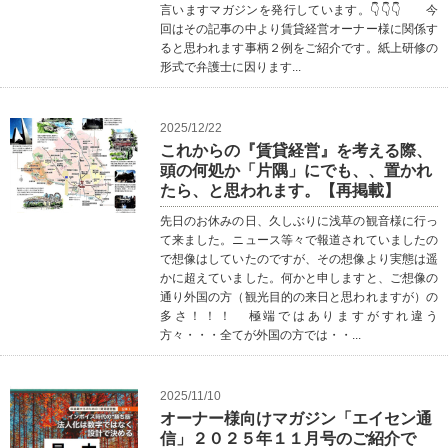
言いますマガジンを発行しています。👇👇👇 今
回はその記事の中より賃貸経営オーナー様に関係す
ると思われます事柄２例をご紹介です。紙上研修の
形式で弁護士に因ります...
2025/12/22
これからの『賃貸経営』を考える際、
頭の何処か「片隅」にでも、、置かれ
たら、と思われます。【再掲載】
先日のお休みの日、久しぶりに浅草の観音様に行っ
て来ました。ニュース等々で報道されていましたの
で想像はしていたのですが、その想像より実態は遥
かに超えていました。何かと申しますと、ご想像の
通り外国の方（観光目的の来日と思われますが）の
多さ！！！ 極端ではありますがすれ違う
方々・・・全てが外国の方では・・...
2025/11/10
オーナー様向けマガジン「エイセン通
信」２０２５年１１月号のご紹介で