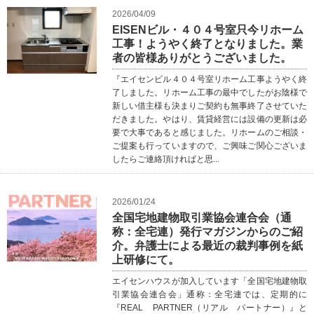
2026/04/09
EISENビル・４０４号室只今リホーム
工事！ようやく終了となりました。業
者の皆様ありがとうございました。
『エイセンビル４０４号室リホーム工事ようやく終
了しました。リホーム工事の最中でしたがお陰様で
新しい借主様も決まりご契約も無事終了させていた
だきました。やはり、賃貸経営には設備の更新は必
要で大事であると感じました。リホームのご相談・
ご提案も行っていますので、ご興味ご関心ございま
したらご連絡頂ければと思...
2026/01/24
全国宅地建物取引業協会連合会（通
称：全宅連）発行マガジンからのご紹
介。弁護士による最近の裁判事例を紙
上研修にて。
エイセンハウスが加入しています「全国宅地建物取
引業協会連合会」通称：全宅連では、定期的に
『REAL PARTNER（リアル パートナー）』と