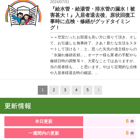
2024/07/31
『給水管・給湯管・排水管の漏水！被
害甚大！』入居者退去後、原状回復工
事時に点検・修繕がグッドタイミン
グ！
＝＝空室だったお部屋も良い方に借りて頂き、そし
て、お引越しも無事終了、さあ！新たな生活をスタ
ートして頂ける！、と、思った矢先の借主様からの
「水漏れ修繕依頼」。オーナー様も業者の手配やら
修繕日時の調整等々、大変なことではありますが、
当の居者様も、、と思います。やはり定期的な点検
や入居者様退去時の確認、...
1
2
3
4
5
〉
6
本日更新
件
6
一週間内の更新
件