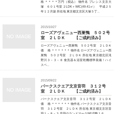
格 ＊＊＊＊万円（税込） 物件名 プレシス文京大
塚 ６０１号室 ２LDK＋WIC(49.41㎡） 平成２５
年１２月築 所在地 東京都文京区大塚５丁...
2015/10/27
ローズアヴェニュー西巣鴨 ５０２号
室 ２ＬＤＫ 【ご成約済み】
ローズアヴェニュー西巣鴨 ５０２号室 ２ＬＤＫ
価 格 ＊＊＊＊＊＊ 物件名 ローズアヴェニュー西
巣鴨 ５０２号室 ２ＬＤＫ 所在地 東京都北区滝
野川３－３－８ 食洗器＆浴室乾機標準装備！ハイ
スペ...
2015/09/22
パークスクエア文京音羽 ３１２号
室 ２ＬＤＫ 【ご成約済み】
パークスクエア文京音羽 ３１２号室 ２ＬＤＫ
価 格 ＊＊＊＊＊＊ 物件名 パークスクエア文京音
羽 ３１２号室 ２ＬＤＫ 所在地 東京都文京区音
羽１－８－３ 音羽のランドマーク!!総戸数１６...