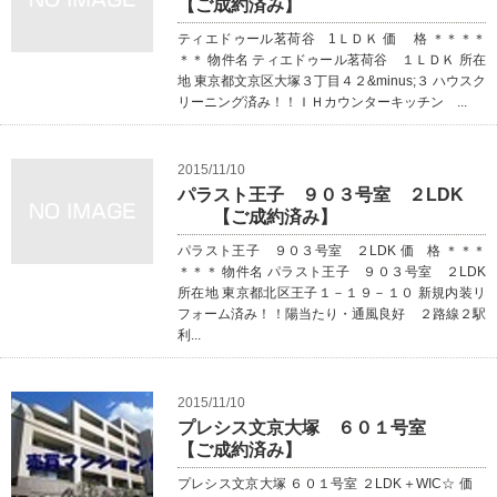
【ご成約済み】
ティエドゥール茗荷谷 1ＬＤＫ 価 格 ＊＊＊＊
＊＊ 物件名 ティエドゥール茗荷谷 １ＬＤＫ 所在
地 東京都文京区大塚３丁目４２&minus;３ ハウスク
リーニング済み！！ＩＨカウンターキッチン ...
2015/11/10
パラスト王子 ９０３号室 ２LDK
【ご成約済み】
パラスト王子 ９０３号室 ２LDK 価 格 ＊＊＊
＊＊＊ 物件名 パラスト王子 ９０３号室 ２LDK
所在地 東京都北区王子１－１９－１０ 新規内装リ
フォーム済み！！陽当たり・通風良好 ２路線２駅
利...
2015/11/10
プレシス文京大塚 ６０１号室
【ご成約済み】
プレシス文京大塚 ６０１号室 ２LDK＋WIC☆ 価