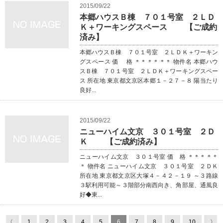
2015/09/22
本郷ハウスＢ棟 ７０１号室 ２ＬＤ
Ｋ＋ワーキングスペース 【ご成約
済み】
本郷ハウスＢ棟 ７０１号室 ２ＬＤＫ＋ワーキン
グスペース 価 格 ＊＊＊＊＊＊ 物件名 本郷ハウ
スＢ棟 ７０１号室 ２ＬＤＫ＋ワーキングスペー
ス 所在地 東京都文京区本郷１－２７－８ 陽当たり
良好...
2015/09/22
ニューハイム文京 ３０１号室 ２Ｄ
Ｋ 【ご成約済み】
ニューハイム文京 ３０１号室 価 格 ＊＊＊＊＊
＊ 物件名 ニューハイム文京 ３０１号室 ２ＤＫ
所在地 東京都文京区大塚４－４２－１９ ～３路線
３駅利用可能～３階部分南西向き、角部屋、通風良
好◆東...
〈
1
2
3
4
5
6
7
8
9
10
〉