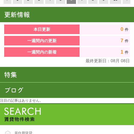
0
本日更新
件
7
一週間内の更新
件
1
一週間内の新着
件
最終更新日：
08
月
08
日
注目の記事はありません。
居住用賃貸