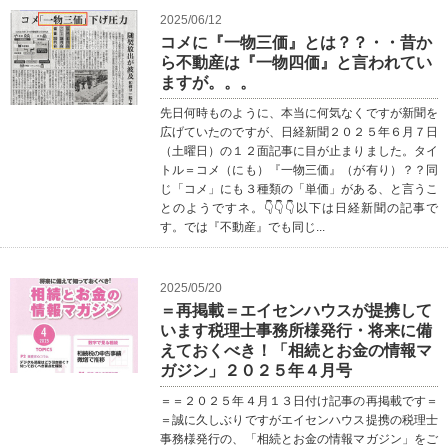
2025/06/12
コメに『一物三価』とは？？・・昔か
ら不動産は『一物四価』と言われてい
ますが。。。
先日何時ものように、本当に何気なくですが新聞を
広げていたのですが、日経新聞２０２５年６月７日
（土曜日）の１２面記事に目が止まりました。タイ
トル＝コメ（にも）『一物三価』（が有り）？？同
じ「コメ」にも３種類の「単価」がある、と言うこ
とのようですネ。👇👇👇以下は日経新聞の記事で
す。では『不動産』でも同じ...
2025/05/20
＝再掲載＝エイセンハウスが提携して
います税理士事務所様発行・将来に備
えておくべき！「相続とお金の情報マ
ガジン」２０２５年４月号
＝＝２０２５年４月１３日付け記事の再掲載です＝
＝誠に久しぶりですがエイセンハウス提携の税理士
事務様発行の、「相続とお金の情報マガジン」をご