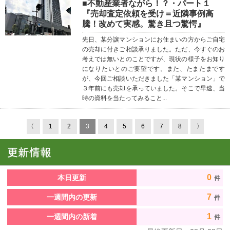
■不動産業者ながら！？・パート１
『売却査定依頼を受け＝近隣事例高
騰！改めて実感。驚き且つ驚愕』
先日、某分譲マンションにお住まいの方からご自宅
の売却に付きご相談承りました。ただ、今すぐのお
考えでは無いとのことですが、現状の様子をお知り
になりたいとのご要望です。また、たまたまです
が、今回ご相談いただきました「某マンション」で
３年前にも売却を承っていました。そこで早速、当
時の資料を当たってみること...
〈
1
2
3
4
5
6
7
8
〉
0
本日更新
件
7
一週間内の更新
件
1
一週間内の新着
件