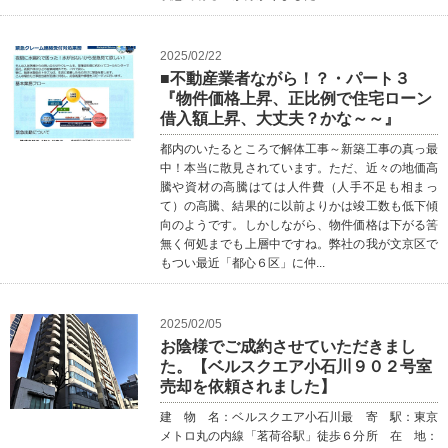
2025/02/22
■不動産業者ながら！？・パート３
『物件価格上昇、正比例で住宅ローン
借入額上昇、大丈夫？かな～～』
都内のいたるところで解体工事～新築工事の真っ最
中！本当に散見されています。ただ、近々の地価高
騰や資材の高騰はては人件費（人手不足も相まっ
て）の高騰、結果的に以前よりかは竣工数も低下傾
向のようです。しかしながら、物件価格は下がる筈
無く何処までも上層中ですね。弊社の我が文京区で
もつい最近「都心６区」に仲...
2025/02/05
お陰様でご成約させていただきまし
た。【ベルスクエア小石川９０２号室
売却を依頼されました】
建 物 名：ベルスクエア小石川最 寄 駅：東京
メトロ丸の内線「茗荷谷駅」徒歩６分所 在 地：