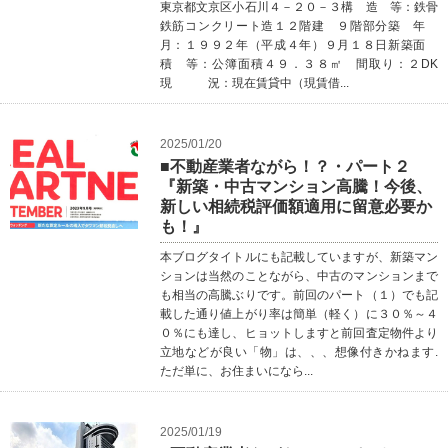
東京都文京区小石川４－２０－３構 造 等：鉄骨
鉄筋コンクリート造１２階建 ９階部分築 年
月：１９９２年（平成４年）９月１８日新築面
積 等：公簿面積４９．３８㎡ 間取り：２DK
現 況：現在賃貸中（現賃借...
2025/01/20
■不動産業者ながら！？・パート２
『新築・中古マンション高騰！今後、
新しい相続税評価額適用に留意必要か
も！』
本ブログタイトルにも記載していますが、新築マン
ションは当然のことながら、中古のマンションまで
も相当の高騰ぶりです。前回のパート（１）でも記
載した通り値上がり率は簡単（軽く）に３０％～４
０％にも達し、ヒョットしますと前回査定物件より
立地などが良い「物」は、、、想像付きかねます.
ただ単に、お住まいになら...
2025/01/19