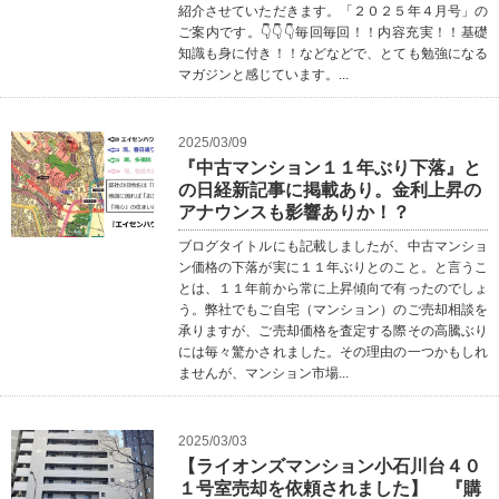
紹介させていただきます。「２０２５年４月号」の
ご案内です。👇👇👇毎回毎回！！内容充実！！基礎
知識も身に付き！！などなどで、とても勉強になる
マガジンと感じています。...
2025/03/09
『中古マンション１１年ぶり下落』と
の日経新記事に掲載あり。金利上昇の
アナウンスも影響ありか！？
ブログタイトルにも記載しましたが、中古マンショ
ン価格の下落が実に１１年ぶりとのこと。と言うこ
とは、１１年前から常に上昇傾向で有ったのでしょ
う。弊社でもご自宅（マンション）のご売却相談を
承りますが、ご売却価格を査定する際その高騰ぶり
には毎々驚かされました。その理由の一つかもしれ
ませんが、マンション市場...
2025/03/03
【ライオンズマンション小石川台４０
１号室売却を依頼されました】 『購