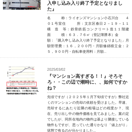
入申し込み入り終了予定となりまし
た』
名 称：ライオンズマンション小石川台 ４
０１号室住 所：文京区春日２－１９－１１
構 造 等：鉄骨鉄筋コンクリート造１１階建
面 積：６３．７６㎡（登記簿謄本）金
額：「購入申し込み入り終了予定となりました」月
額管理費：１６，２００円・月額修繕積立金：２
５，９００円・自転車使用料：月額...
2025/03/02
『マンション高すぎる！！』そろそ
ろ・・この辺で潮時に、、如何ですか
ね？
先頃ですが（２０２５年１月下旬頃ですが）弊社近
くのマンションの売却の依頼を受けました。早速、
売却するにあたり近隣の相場はどの程度か？、現
在、売り出し中の物件価格を見てみました。案の定
でしたが、同所在地内の物件は基より隣接している
物件もですが、思っていた通りかなり「値上がり」
状態で有るのが分かりました...