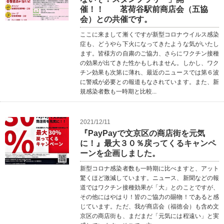
催！！ 茗荷谷駅前商店会（五協
会）との共催です。
ここに来まして漸くですが新型コロナウイルス感染
症も、どうやら下火になってきたような気がいたし
ます。皆様方の自粛のご協力、さらにワクチン接種
の効果が出てきた性かもしれません。しかし、ワク
チン効果も次第に薄れ、最近のニュースでは第６波
に警戒が必要との報道もなされています。また、新
規感染者数も一時期と比較...
2021/12/11
『PayPayで文京区の商店街を元気
に！』最大３０％戻ってくるキャンペ
ーンを企画しました。
新型コロナ感染者数も一時期に比べますと、アット
驚くほど激減しています。ニュース、新聞などの報
道ではワクチン接種効果が「大」とのことですが、
その他にはやはり！皆のご協力の賜物！であると感
じています。ただ、我が商店会（福徳会）も含め文
京区の商店街も、まだまだ「元気には程遠い」と実