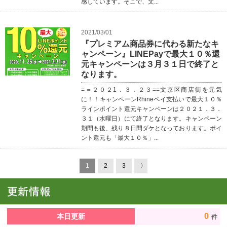
感しています。そこで、文...
2021/03/01
『プレミアム商品券に代わる新たなキ
ャンペーン』LINEPayで最大１０％還
元キャンペーンは３月３１日で終了と
なります。
=＝２０２1．３．２３==文京区商店街を元気
に！！キャンペーンRhineペイ支払いで最大１０％
ラインポイント還元キャンペーンは２０２１．３．
３１（水曜日）にて終了となります。キャンペーン
期間も後、残り８日間ダケとなっております。ポイ
ント還元も「最大１０％」...
1
2
3
〉
0
本日更新
件