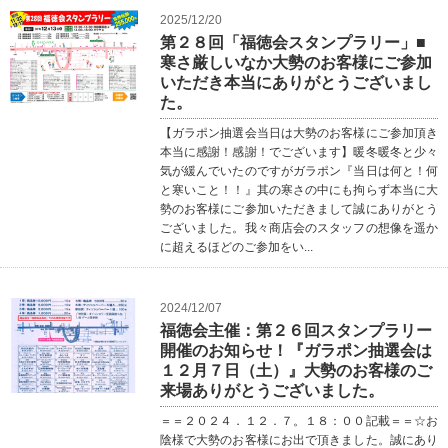
2025/12/20
第２８回「福徳会スタンプラリー」■
寒さ厳しいなか大勢のお客様にご参加
いただき本当にありがとうございまし
た。
【ガラポン抽選会当日は大勢のお客様にご参加頂き
本当に感謝！感謝！でございます】暖冬暖冬と少々
気が緩んでいたのですがガラポン『当日は何と！何
と寒いこと！！』其の寒さの中にも拘らず本当に大
勢のお客様にご参加いただきまして誠にありがとう
ございました。我々商店会のスタッフの想像を遥か
に超えるほどのご参加をい...
2024/12/07
福徳会主催：第２６回スタンプラリー
開催のお知らせ！『ガラポン抽選会は
１２月７日（土）』大勢のお客様のご
来場ありがとうございました。
＝＝２０２４．１２．７。１８：００記載＝＝☆お
陰様で大勢のお客様にお出で頂きました。誠にあり