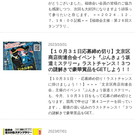
がとうございました。福徳会い会員の皆様のご協力
も感謝しつつ、次回も大好評になりますよう頑張っ
て参りたいと存じます。 ＝＝２０２４．１２．
７。１８：００記載＝＝【福徳会主催：第２６回ス
タンプラリ...
2023/10/31
【１０月３１日応募締め切り】文京区
商店街連合会イベント『ぶんきょう坂
道ミステリー』ラストチャンス！３つ
の謎解きで豪華賞品をGETしよう！！
【１０月３１日・・応募締め切り！ラストチャンス
に掛けましょう！！】＝＝＝「文京区商店街連合
会」主催のイベント『ぶんきょう坂道ミステリー』
も、今月、１０月３１日をもって応募の締め切りと
なります。競馬で申せば「第４コーナーを回ってい
ます」。最後の追い込みのラストチャンス！『３つ
の謎解きで豪華景品をGET...
2023/07/01