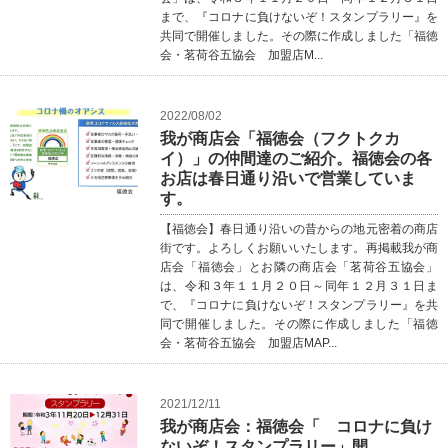
まで、『コロナに負けないぞ！スタンプラリー』を
共同で開催しました。その際に作成しました「福徳
会・茗荷谷五協会 加盟店M...
2022/08/02
我が商店会「福徳会（フクトクカ
イ）」の仲間達のご紹介。福徳会の各
お店は春日通り沿いで営業していま
す。
【福徳会】春日通り沿いの昔からの地元密着の商店
街です。よろしくお願いいたします。再掲載我が商
店会「福徳会」とお隣の商店会「茗荷谷五協会」
は、令和３年１１月２０日～同年１２月３１日ま
で、『コロナに負けないぞ！スタンプラリー』を共
同で開催しました。その際に作成しました「福徳
会・茗荷谷五協会 加盟店MAP...
2021/12/11
我が商店会：福徳会「 コロナに負け
ないぞ！スタンプラリー」開