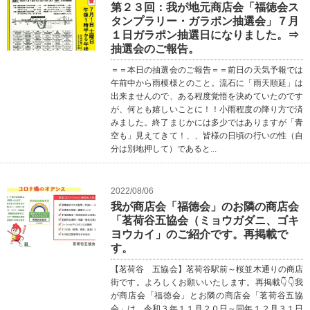
第２３回：我が地元商店会「福徳会ス
タンプラリー・ガラポン抽選会」７月
１日ガラポン抽選日になりました。⇒
抽選会のご報告。
＝＝本日の抽選会のご報告＝＝前日の天気予報では
午前中から雨模様とのこと。流石に「雨天順延」は
出来ませんので、ある程度覚悟を決めていたのです
が、何とも嬉しいことに！！小雨程度の降り方で済
みました。終了まじかには多少ではありますが「青
空も」見えてきて！、、皆様の日頃の行いの性（自
分は別地押して）であると...
2022/08/06
我が商店会「福徳会」のお隣の商店会
「茗荷谷五協会（ミョウガダニ、ゴキ
ヨウカイ」のご紹介です。再掲載で
す。
【茗荷谷 五協会】茗荷谷駅前～桜並木通りの商店
街です。よろしくお願いいたします。再掲載👇👇我
が商店会「福徳会」とお隣の商店会「茗荷谷五協
会」は、令和３年１１月２０日～同年１２月３１日