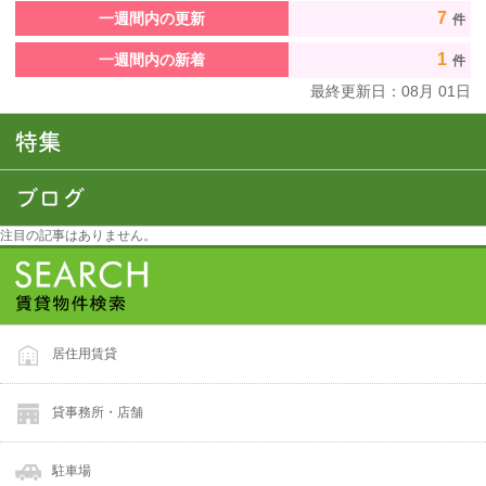
7
一週間内の更新
件
1
一週間内の新着
件
最終更新日：
08
月
01
日
注目の記事はありません。
居住用賃貸
貸事務所・店舗
駐車場