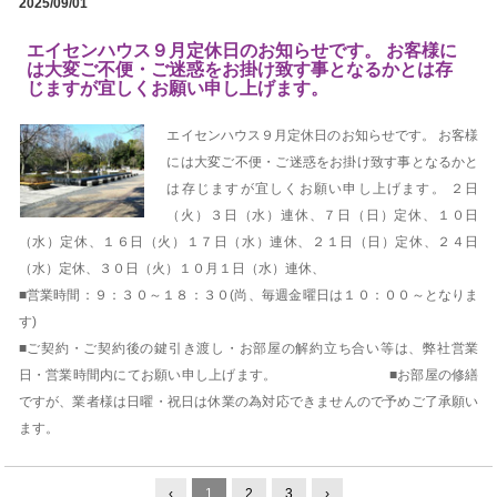
2025/09/01
エイセンハウス９月定休日のお知らせです。 お客様に
は大変ご不便・ご迷惑をお掛け致す事となるかとは存
じますが宜しくお願い申し上げます。
エイセンハウス９月定休日のお知らせです。 お客様
には大変ご不便・ご迷惑をお掛け致す事となるかと
は存じますが宜しくお願い申し上げます。 ２日
（火）３日（水）連休、７日（日）定休、１０日
（水）定休、１６日（火）１７日（水）連休、２１日（日）定休、２４日
（水）定休、３０日（火）１０月１日（水）連休、
■営業時間：９：３０～１８：３０(尚、毎週金曜日は１０：００～となりま
す)
■ご契約・ご契約後の鍵引き渡し・お部屋の解約立ち合い等は、弊社営業
日・営業時間内にてお願い申し上げます。 ■お部屋の修繕
ですが、業者様は日曜・祝日は休業の為対応できませんので予めご了承願い
ます。
‹
1
2
3
›