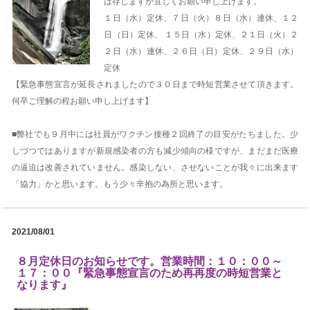
は存じますが宜しくお願い申し上げます。
１日（水）定休、７日（火）８日（水）連休、１２
日（日）定休、 １５日（水）定休、２１日（火）２
２日（水）連休、２６日（日）定休、２９日（水）
定休
【緊急事態宣言が延長されましたので３０日まで時短営業させて頂きます。
何卒ご理解の程お願い申し上げます】
■弊社でも９月中には社員がワクチン接種２回終了の目安がたちました。少
しづつではありますが新規感染者の方も減少傾向の様ですが、まだまだ医療
の逼迫は改善されていません。感染しない、させないことが我々に出来ます
「協力」かと思います。もう少々辛抱の為所と思います。
2021/08/01
８月定休日のお知らせです。営業時間：１０：００～
１７：００『緊急事態宣言のため再再度の時短営業と
なります』