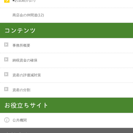
■お店紹介(27)
商店会の仲間達(12)
事務所概要
納税資金の確保
資産の評価減対策
資産の分割
公共機関