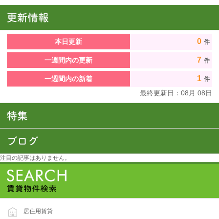
0
本日更新
件
7
一週間内の更新
件
1
一週間内の新着
件
最終更新日：
08
月
08
日
注目の記事はありません。
居住用賃貸