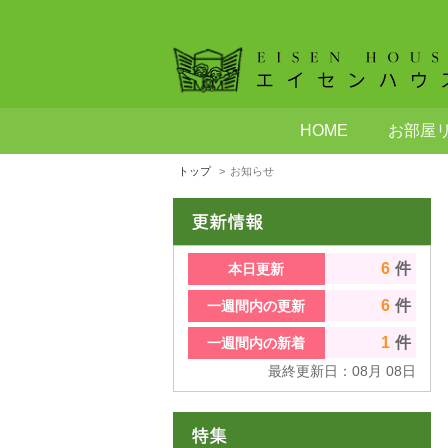
HOME
お部屋
トップ
お知らせ
6
件
本日更新
6
件
一週間内の更新
1
件
一週間内の新着
最終更新日：
08
月
08
日