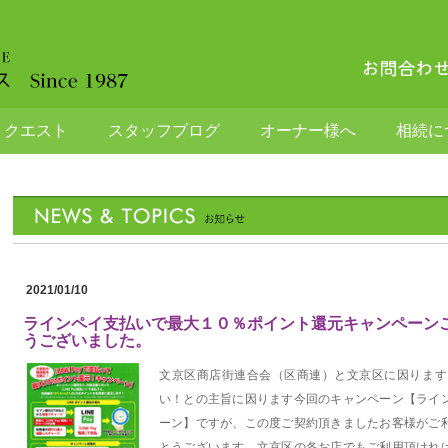
リクエスト
スタッフブログ
オーナー様へ
相続に
2021/01/10
ラインペイ支払いで最大１０％ポイント還元キャンペーン
うございました。
文京区商店街連合会（区商連）と文京区に因ります
い！との主旨に因ります今回のキャンペーン【ライ
ーン】ですが、この度ご契約頂きましたお客様がご
とうございます。文京区の各お店でもご利用頂けれ