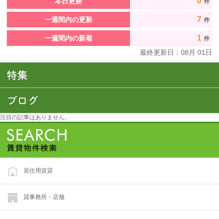
0
本日更新
件
7
一週間内の更新
件
1
一週間内の新着
件
最終更新日：
08
月
01
日
注目の記事はありません。
居住用賃貸
貸事務所・店舗