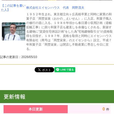
【この記事を書い
株式会社エイセンハウス 代表 岡野茂夫
た人】
１９５２年生まれ。東京都立向ヶ丘高校卒業と同時に家業の和
菓子店「岡埜栄泉（おかの＿えいせん）」に入店。和菓子職人
の修行の道に入る。１９８６年頃から春日通り収用計画（道幅
拡幅工事）に因り和菓子店も建直しを余儀なくされる。新築す
る建物に“賃貸住宅併設計画“をした為”宅地建物取引士“の資格取
得を目指す。１９８７年、資格を取得と同時にエイセンハウス
有限会社（商号は「岡埜栄泉」のエイセンから）設立。平成７
年和菓子店「岡埜栄泉」は閉店し不動産業に専念し今日に至
る。
記事の更新日：
2026/05/10
0
本日更新
件