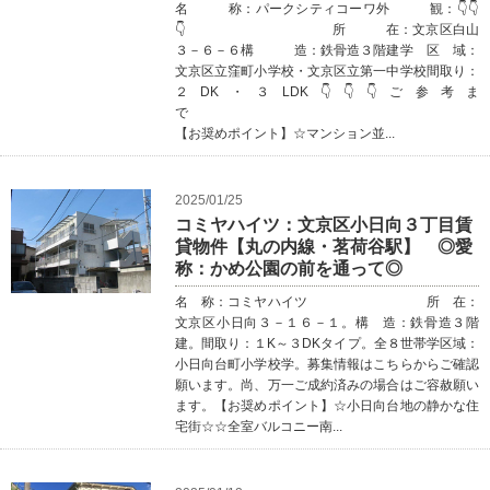
名 称：パークシティコーワ外 観：👇👇
👇 所 在：文京区白山
３－６－６構 造：鉄骨造３階建学 区 域：
文京区立窪町小学校・文京区立第一中学校間取り：
２DK・３LDK👇👇👇ご参考ま
【お奨めポイント】☆マンション並...
2025/01/25
コミヤハイツ：文京区小日向３丁目賃
貸物件【丸の内線・茗荷谷駅】 ◎愛
称：かめ公園の前を通って◎
名 称：コミヤハイツ 所 在：
文京区小日向３－１６－１。構 造：鉄骨造３階
建。間取り：１K～３DKタイプ。全８世帯学区域：
小日向台町小学校学。募集情報はこちらからご確認
願います。尚、万一ご成約済みの場合はご容赦願い
ます。【お奨めポイント】☆小日向台地の静かな住
宅街☆☆全室バルコニー南...