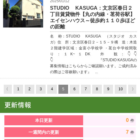
2025/01/12
STUDIO KASUGA：文京区春日２
丁目賃貸物件【丸の内線・茗荷谷駅】
エイセンハウス～徒歩約１１０歩ほど
の距離
名 称：STUDIO KASUGA （スタジオ カス
ガ）住 所：文京区春日２－１５－９構 造：木造
２階建学区域：金富小学校学 ・茗台中学校間取
り：１K~１DK 外 観：👇👇
👇 『STUDIO KASUGAの
募集情報はこちらからご確認願います。ご成約済み
の際はご容赦願います』 ...
〈
1
2
3
4
5
6
7
8
9
10
〉
0
本日更新
件
7
一週間内の更新
件