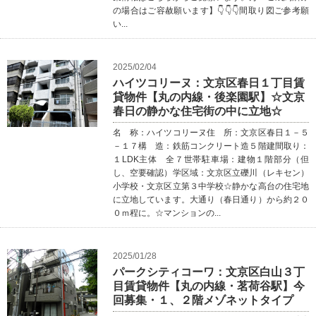
の場合はご容赦願います】👇👇👇間取り図ご参考願
い...
2025/02/04
ハイツコリーヌ：文京区春日１丁目賃
貸物件【丸の内線・後楽園駅】☆文京
春日の静かな住宅街の中に立地☆
名 称：ハイツコリーヌ住 所：文京区春日１－５
－１７構 造：鉄筋コンクリート造５階建間取り：
１LDK主体 全７世帯駐車場：建物１階部分（但
し、空要確認）学区域：文京区立礫川（レキセン）
小学校・文京区立第３中学校☆静かな高台の住宅地
に立地しています。大通り（春日通り）から約２０
０ｍ程に。☆マンションの...
2025/01/28
パークシティコーワ：文京区白山３丁
目賃貸物件【丸の内線・茗荷谷駅】今
回募集・１、２階メゾネットタイプ