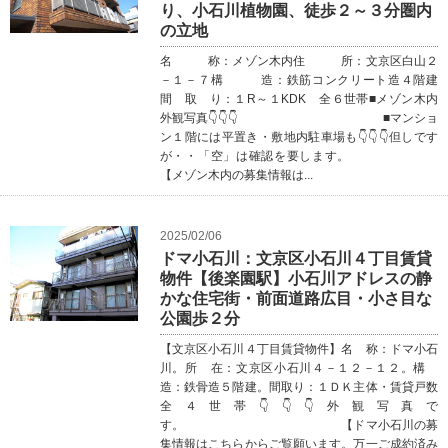
り、小石川植物園、徒歩２～３分圏内
の立地
名 称：メゾン木内住 所：文京区白山２
－１－７構 造：鉄筋コンクリート造４階建
間 取 り：１R～１KDK 全６世帯■メゾン木内
外観写真👇👇👇 ■マンショ
ン１階には平置き・敷地内駐車場も👇👇👇但しです
が・・「空」は確認を要します。
【メゾン木内の募集情報は...
2025/02/06
ドマ小石川：文京区小石川４丁目賃貸
物件【後楽園駅】小石川アドレスの静
かな住宅街・前面道路広目・小さ目な
公園歩２分
【文京区小石川４丁目賃貸物件】名 称：ドマ小石
川。所 在：文京区小石川４－１２－１２。構
造：鉄骨造５階建。間取り：１ＤＫ主体・賃貸戸数
全４世帯👇👇👇外観写真で
す。 【ドマ小石川の募
集情報はこちらからご覧願います。万一ご成約済み