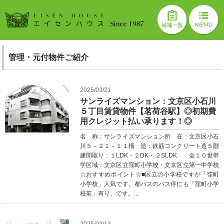
管理・元付物件ご紹介
2025/03/21
サンライズマンション：文京区小石川
５丁目賃貸物件【茗荷谷駅】◎初期費
用クレジット払い承ります！◎
名 称：サンライズマンション所 在：文京区小石
川５－２１－１１構 造：鉄筋コンクリート造５階
建間取り：１LDK・２DK・２SLDK 全１０世帯
学区域：文京区立窪町小学校・文京区立第一中学校
☆おすすめポイント☆■区立の小学校ですが「窪町
小学校」人気です。都バスのバス停にも「窪町小学
校前」有り、です。...
2025/03/13