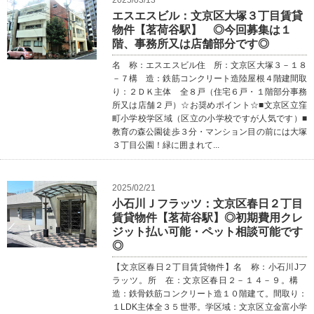
エスエスビル：文京区大塚３丁目賃貸
物件【茗荷谷駅】 ◎今回募集は１
階、事務所又は店舗部分です◎
名 称：エスエスビル住 所：文京区大塚３－１８
－７構 造：鉄筋コンクリート造陸屋根４階建間取
り：２ＤＫ主体 全８戸（住宅６戸・１階部分事務
所又は店舗２戸）☆お奨めポイント☆■文京区立窪
町小学校学区域（区立の小学校ですが人気です）■
教育の森公園徒歩３分・マンション目の前には大塚
３丁目公園！緑に囲まれて...
2025/02/21
小石川Ｊフラッツ：文京区春日２丁目
賃貸物件【茗荷谷駅】◎初期費用クレ
ジット払い可能・ペット相談可能です
◎
【文京区春日２丁目賃貸物件】名 称：小石川Jフ
ラッツ。所 在：文京区春日２－１４－９。構
造：鉄骨鉄筋コンクリート造１０階建て。間取り：
１LDK主体全３５世帯。学区域：文京区立金富小学