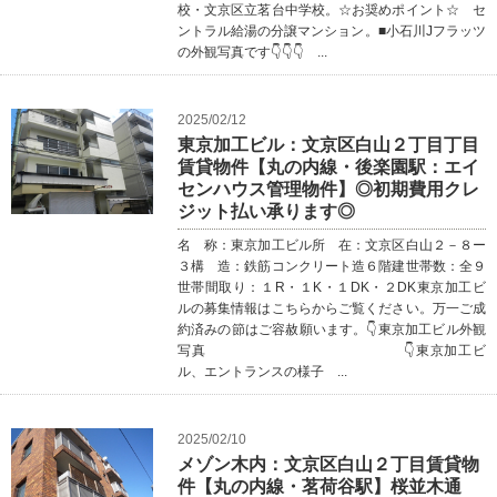
校・文京区立茗台中学校。☆お奨めポイント☆ セ
ントラル給湯の分譲マンション。■小石川Jフラッツ
の外観写真です👇👇👇 ...
2025/02/12
東京加工ビル：文京区白山２丁目丁目
賃貸物件【丸の内線・後楽園駅：エイ
センハウス管理物件】◎初期費用クレ
ジット払い承ります◎
名 称：東京加工ビル所 在：文京区白山２－８ー
３構 造：鉄筋コンクリート造６階建世帯数：全９
世帯間取り：１R・１K・１DK・２DK東京加工ビ
ルの募集情報はこちらからご覧ください。万一ご成
約済みの節はご容赦願います。👇東京加工ビル外観
写真 👇東京加工ビ
ル、エントランスの様子 ...
2025/02/10
メゾン木内：文京区白山２丁目賃貸物
件【丸の内線・茗荷谷駅】桜並木通