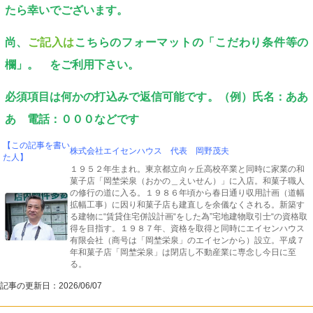
たら幸いでございます。
尚、
ご記入は
こちらのフォーマットの「こだわり条件等の
欄」。
をご利用下さい。
必須項目は何かの打込みで返信可能です。（例）氏名：ああ
あ 電話：０００などです
【この記事を書い
株式会社エイセンハウス 代表 岡野茂夫
た人】
１９５２年生まれ。東京都立向ヶ丘高校卒業と同時に家業の和
菓子店「岡埜栄泉（おかの＿えいせん）」に入店。和菓子職人
の修行の道に入る。１９８６年頃から春日通り収用計画（道幅
拡幅工事）に因り和菓子店も建直しを余儀なくされる。新築す
る建物に“賃貸住宅併設計画“をした為”宅地建物取引士“の資格取
得を目指す。１９８７年、資格を取得と同時にエイセンハウス
有限会社（商号は「岡埜栄泉」のエイセンから）設立。平成７
年和菓子店「岡埜栄泉」は閉店し不動産業に専念し今日に至
る。
記事の更新日：
2026/06/07