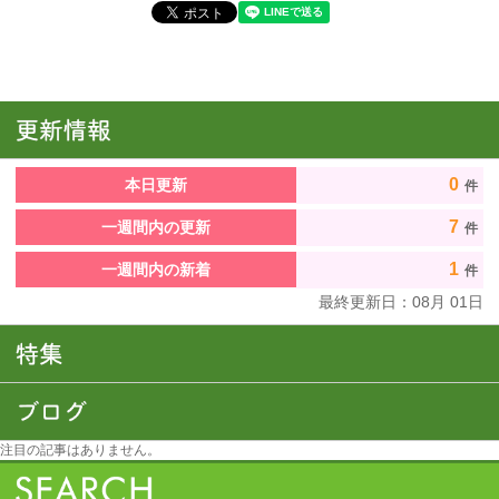
0
本日更新
件
7
一週間内の更新
件
1
一週間内の新着
件
最終更新日：
08
月
01
日
注目の記事はありません。