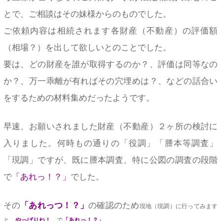
とで、ご相談はその妹様からのものでした。
ご依頼内容は相続されます各財産（不動産）の評価額
（相場？）を出して欲しいとのことでした。
要は、どの財産を誰が取得するのか？、評価は同等なの
か？、万一乖離が有ればその穴埋めは？、などの話合い
をするための材料集めだったようです。
早速、お願いされました財産（不動産）２ヶ所の検討に
入りました。何時もの通りの「役調」「謄本等調査」
「現調」ですが、既に謄本調査、特に公図の調査の段階
で
「あれっ！？」
でした。
その
「あれっつ！？」
の確認のため
現地（現調）に行ってみます
と、
やっぱりね！
、で
「あれっ！？」