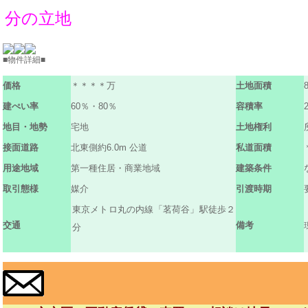
分の立地
■物件詳細■
価格
＊＊＊＊万
土地面積
建ぺい率
60％・80％
容積率
地目・地勢
宅地
土地権利
接面道路
北東側約6.0m 公道
私道面積
用途地域
第一種住居・商業地域
建築条件
取引態様
媒介
引渡時期
東京メトロ丸の内線「茗荷谷」駅徒歩２
交通
備考
分