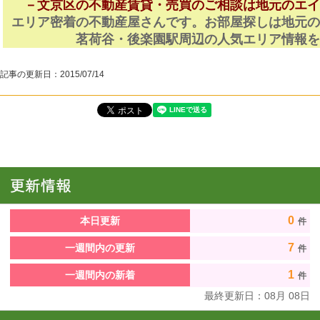
－文京区の不動産賃貸・売買のご相談は地元のエ
エリア密着の不動産屋さんです。お部屋探しは地元
茗荷谷・後楽園駅周辺の人気エリア情報
記事の更新日：
2015/07/14
0
本日更新
件
7
一週間内の更新
件
1
一週間内の新着
件
最終更新日：
08
月
08
日