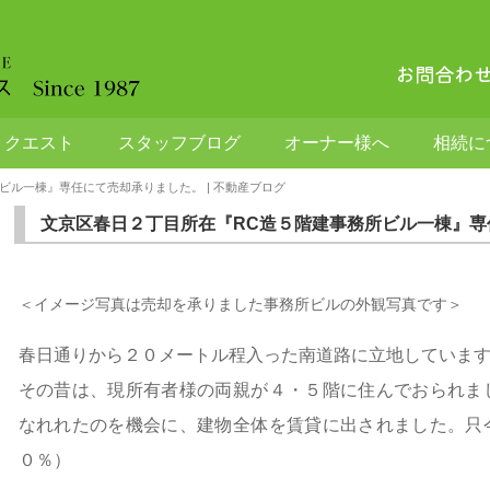
リクエスト
スタッフブログ
オーナー様へ
相続に
ビル一棟』専任にて売却承りました。 | 不動産ブログ
文京区春日２丁目所在『RC造５階建事務所ビル一棟』専
＜イメージ写真は売却を承りました事務所ビルの外観写真です＞
春日通りから２０メートル程入った南道路に立地していま
その昔は、現所有者様の両親が４・５階に住んでおられま
なれれたのを機会に、建物全体を賃貸に出されました。只
０％）