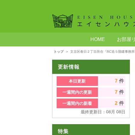
HOME
お部屋
トップ
文京区春日２丁目所在『RC造５階建事務所
7
件
本日更新
7
件
一週間内の更新
2
件
一週間内の新着
最終更新日：
08
月
08
日