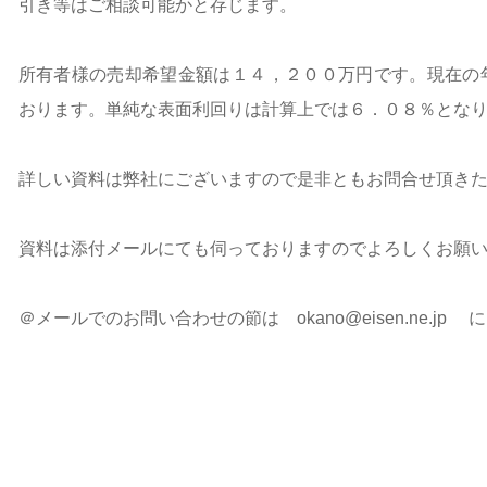
引き等はご相談可能かと存じます。
所有者様の売却希望金額は１４，２００万円です。現在の
おります。単純な表面利回りは計算上では６．０８％とな
詳しい資料は弊社にございますので是非ともお問合せ頂き
資料は添付メールにても伺っておりますのでよろしくお願
＠メールでのお問い合わせの節は
okano@eisen.ne.