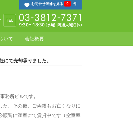
お問合せ候補を見る
0
件
ついて
会社概要
任にて売却承りました。
す事務所ビルです。
した。その後、ご両親もお亡くなりに
今順調に満室にて賃貸中です（空室率