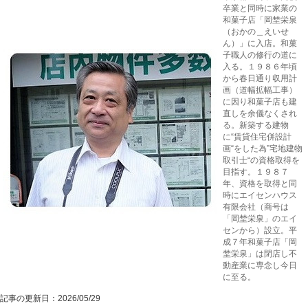
卒業と同時に家業の
和菓子店「岡埜栄泉
（おかの＿えいせ
ん）」に入店。和菓
子職人の修行の道に
入る。１９８６年頃
から春日通り収用計
画（道幅拡幅工事）
に因り和菓子店も建
直しを余儀なくされ
る。新築する建物
に“賃貸住宅併設計
画“をした為”宅地建物
取引士“の資格取得を
目指す。１９８７
年、資格を取得と同
時にエイセンハウス
有限会社（商号は
「岡埜栄泉」のエイ
センから）設立。平
成７年和菓子店「岡
埜栄泉」は閉店し不
動産業に専念し今日
に至る。
記事の更新日：
2026/05/29