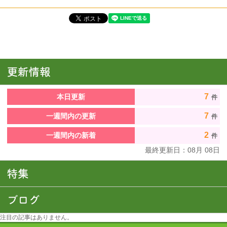
7
本日更新
件
7
一週間内の更新
件
2
一週間内の新着
件
最終更新日：
08
月
08
日
注目の記事はありません。