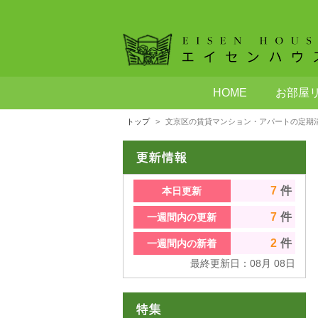
HOME
お部屋
トップ
文京区の賃貸マンション・アパートの定期清掃
7
件
本日更新
7
件
一週間内の更新
2
件
一週間内の新着
最終更新日：
08
月
08
日