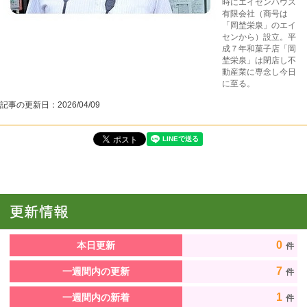
時にエイセンハウス
有限会社（商号は
「岡埜栄泉」のエイ
センから）設立。平
成７年和菓子店「岡
埜栄泉」は閉店し不
動産業に専念し今日
に至る。
記事の更新日：
2026/04/09
0
本日更新
件
7
一週間内の更新
件
1
一週間内の新着
件