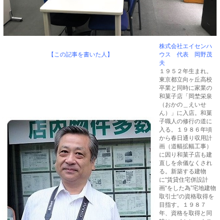
株式会社エイセンハ
【この記事を書いた人】
ウス 代表 岡野茂
夫
１９５２年生まれ。
東京都立向ヶ丘高校
卒業と同時に家業の
和菓子店「岡埜栄泉
（おかの＿えいせ
ん）」に入店。和菓
子職人の修行の道に
入る。１９８６年頃
から春日通り収用計
画（道幅拡幅工事）
に因り和菓子店も建
直しを余儀なくされ
る。新築する建物
に“賃貸住宅併設計
画“をした為”宅地建物
取引士“の資格取得を
目指す。１９８７
年、資格を取得と同