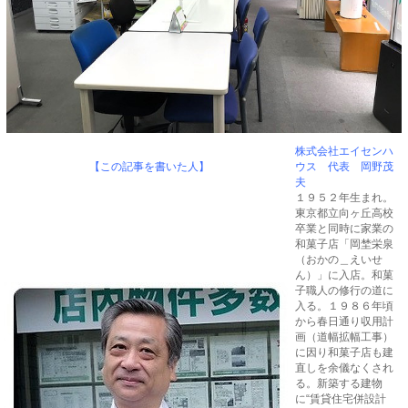
株式会社エイセンハ
【この記事を書いた人】
ウス 代表 岡野茂
夫
１９５２年生まれ。
東京都立向ヶ丘高校
卒業と同時に家業の
和菓子店「岡埜栄泉
（おかの＿えいせ
ん）」に入店。和菓
子職人の修行の道に
入る。１９８６年頃
から春日通り収用計
画（道幅拡幅工事）
に因り和菓子店も建
直しを余儀なくされ
る。新築する建物
に“賃貸住宅併設計