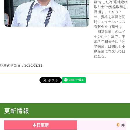
画“をした為”宅地建物
取引士“の資格取得を
目指す。１９８７
年、資格を取得と同
時にエイセンハウス
有限会社（商号は
「岡埜栄泉」のエイ
センから）設立。平
成７年和菓子店「岡
埜栄泉」は閉店し不
動産業に専念し今日
に至る。
記事の更新日：
2026/03/31
0
本日更新
件