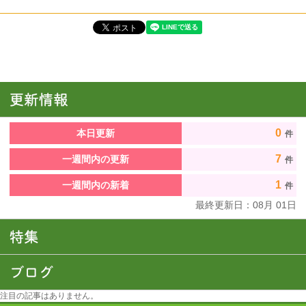
0
本日更新
件
7
一週間内の更新
件
1
一週間内の新着
件
最終更新日：
08
月
01
日
注目の記事はありません。