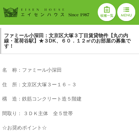
ファミール小深田：文京区大塚３丁目賃貸物件【丸の内
線・茗荷谷駅】★３DK、６０．１２㎡のお部屋の募集で
す！
名 称：ファミール小深田
住 所：
文京区大塚３ー１６－３
構 造：鉄筋コンクリート造５階建
間取り： ３ＤＫ主体 全５世帯
☆お奨めポイント☆