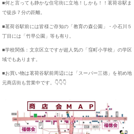
■何と言っても静かな住宅街に立地！しかも！！茗荷谷駅ま
で徒歩７分の距離。
■茗荷谷駅前には皆様ご存知の「教育の森公園」・小石川５
丁目には「竹早公園」等も有り。
■学校関係：文京区立ですが超人気の「窪町小学校」の学区
域でもあります。
■お買い物は茗荷谷駅前周辺には「スーパー三徳」を初め地
元商店街も営業中です。👇👇👇