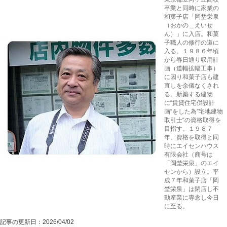
卒業と同時に家業の
和菓子店「岡埜栄泉
（おかの＿えいせ
ん）」に入店。和菓
子職人の修行の道に
入る。１９８６年頃
から春日通り収用計
画（道幅拡幅工事）
に因り和菓子店も建
直しを余儀なくされ
る。新築する建物
に“賃貸住宅併設計
画“をした為”宅地建物
取引士“の資格取得を
目指す。１９８７
年、資格を取得と同
時にエイセンハウス
有限会社（商号は
「岡埜栄泉」のエイ
センから）設立。平
成７年和菓子店「岡
埜栄泉」は閉店し不
動産業に専念し今日
に至る。
記事の更新日：
2026/04/02