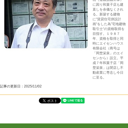
に因り和菓子店も建
直しを余儀なくされ
る。新築する建物
に“賃貸住宅併設計
画“をした為”宅地建物
取引士“の資格取得を
目指す。１９８７
年、資格を取得と同
時にエイセンハウス
有限会社（商号は
「岡埜栄泉」のエイ
センから）設立。平
成７年和菓子店「岡
埜栄泉」は閉店し不
動産業に専念し今日
に至る。
記事の更新日：
2025/11/02