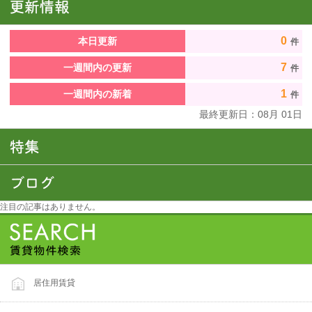
0
本日更新
件
7
一週間内の更新
件
1
一週間内の新着
件
最終更新日：
08
月
01
日
注目の記事はありません。
居住用賃貸