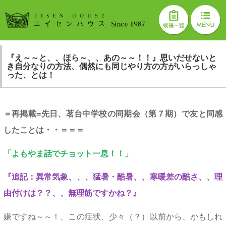
『え～～と、、ほら～、、あの～～！！』思いだせないと
き自分なりの方法、偶然にも同じやり方の方がいらっしゃ
った、とは！
＝再掲載=
先日、茗台中学校の同期会（第７期）で友と同感
したことは・・＝＝＝
「よもやま話でチョット一息！！」
『追記：異常気象、、、猛暑・酷暑、、寒暖差の酷さ、、理
由付けは？？、、無理筋ですかね？』
嫌ですね～～！、この症状、少々（？）以前から、かもしれ