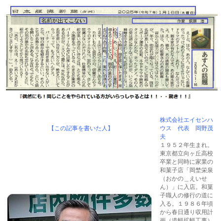
株式会社エイセンハ
【この記事を書いた人】
ウス 代表 岡野茂
夫
１９５２年生まれ。
東京都立向ヶ丘高校
卒業と同時に家業の
和菓子店「岡埜栄泉
（おかの＿えいせ
ん）」に入店。和菓
子職人の修行の道に
入る。１９８６年頃
から春日通り収用計
画（道幅拡幅工事）