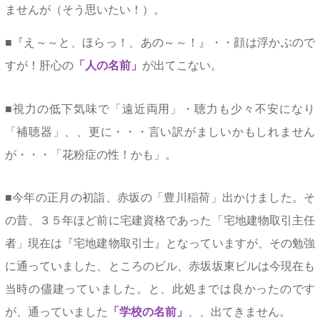
ませんが（そう思いたい！）。
■『え～～と、ほらっ！、あの～～！』・・顔は浮かぶので
すが！肝心の
「人の名前」
が出てこない。
■視力の低下気味で「遠近両用」・聴力も少々不安になり
「補聴器」、、更に・・・言い訳がましいかもしれません
が・・・「花粉症の性！かも」。
■今年の正月の初詣、赤坂の「豊川稲荷」出かけました。そ
の昔、３５年ほど前に宅建資格であった「宅地建物取引主任
者」現在は『宅地建物取引士』となっていますが、その勉強
に通っていました、ところのビル、赤坂坂東ビルは今現在も
当時の儘建っていました。と、此処までは良かったのです
が、通っていました
「学校の名前」
、、出てきません。